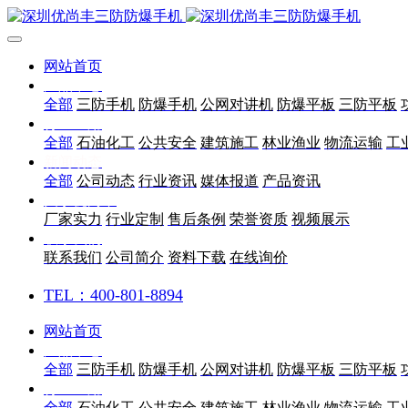
网站首页
产品中心
全部
三防手机
防爆手机
公网对讲机
防爆平板
三防平板
行业应用
全部
石油化工
公共安全
建筑施工
林业渔业
物流运输
工
新闻动态
全部
公司动态
行业资讯
媒体报道
产品资讯
关于优尚丰
厂家实力
行业定制
售后条例
荣誉资质
视频展示
联系我们
联系我们
公司简介
资料下载
在线询价
TEL：400-801-8894
网站首页
产品中心
全部
三防手机
防爆手机
公网对讲机
防爆平板
三防平板
行业应用
全部
石油化工
公共安全
建筑施工
林业渔业
物流运输
工