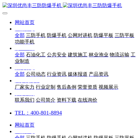
网站首页
产品中心
全部
三防手机
防爆手机
公网对讲机
防爆平板
三防平板
功能手机
行业应用
全部
石油化工
公共安全
建筑施工
林业渔业
物流运输
工
业制造
新闻动态
全部
公司动态
行业资讯
媒体报道
产品资讯
关于优尚丰
厂家实力
行业定制
售后条例
荣誉资质
视频展示
联系我们
联系我们
公司简介
资料下载
在线询价
TEL：400-801-8894
网站首页
产品中心
全部
三防手机
防爆手机
公网对讲机
防爆平板
三防平板