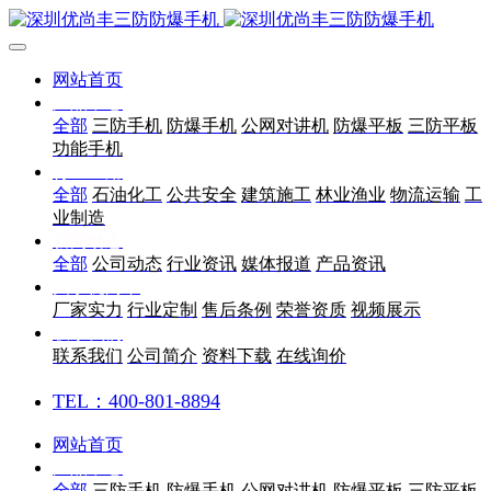
网站首页
产品中心
全部
三防手机
防爆手机
公网对讲机
防爆平板
三防平板
功能手机
行业应用
全部
石油化工
公共安全
建筑施工
林业渔业
物流运输
工
业制造
新闻动态
全部
公司动态
行业资讯
媒体报道
产品资讯
关于优尚丰
厂家实力
行业定制
售后条例
荣誉资质
视频展示
联系我们
联系我们
公司简介
资料下载
在线询价
TEL：400-801-8894
网站首页
产品中心
全部
三防手机
防爆手机
公网对讲机
防爆平板
三防平板