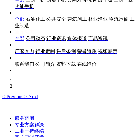
功能手机
行业应用
全部
石油化工
公共安全
建筑施工
林业渔业
物流运输
工
业制造
新闻动态
全部
公司动态
行业资讯
媒体报道
产品资讯
关于优尚丰
厂家实力
行业定制
售后条例
荣誉资质
视频展示
联系我们
联系我们
公司简介
资料下载
在线询价
<
Previous
>
Next
服务范围
专业方案解决
工业手持终端