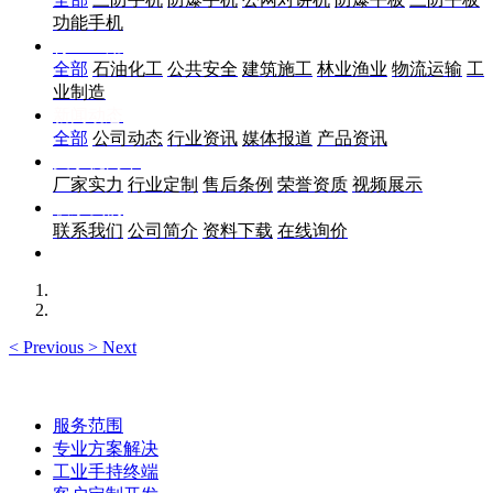
功能手机
行业应用
全部
石油化工
公共安全
建筑施工
林业渔业
物流运输
工
业制造
新闻动态
全部
公司动态
行业资讯
媒体报道
产品资讯
关于优尚丰
厂家实力
行业定制
售后条例
荣誉资质
视频展示
联系我们
联系我们
公司简介
资料下载
在线询价
<
Previous
>
Next
服务范围
专业方案解决
工业手持终端