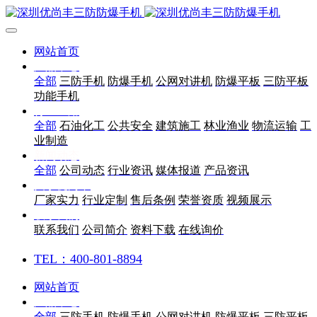
网站首页
产品中心
全部
三防手机
防爆手机
公网对讲机
防爆平板
三防平板
功能手机
行业应用
全部
石油化工
公共安全
建筑施工
林业渔业
物流运输
工
业制造
新闻动态
全部
公司动态
行业资讯
媒体报道
产品资讯
关于优尚丰
厂家实力
行业定制
售后条例
荣誉资质
视频展示
联系我们
联系我们
公司简介
资料下载
在线询价
TEL：400-801-8894
网站首页
产品中心
全部
三防手机
防爆手机
公网对讲机
防爆平板
三防平板