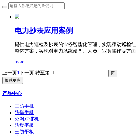
电力抄表应用案例
提供电力巡检及抄表的业务智能化管理，实现移动巡检红
整体方案，实现对电力系统设备、人员、业务操作等方面的
more
上一页
1
下一页
转至第
加载更多
产品中心
三防手机
防爆手机
公网对讲机
防爆平板
三防平板