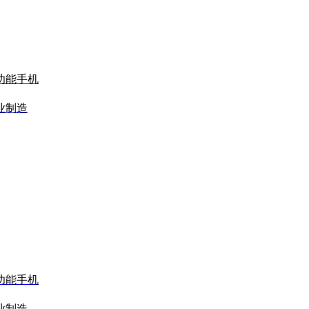
功能手机
业制造
功能手机
业制造