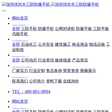
网站首页
产品中心
全部
三防手机
防爆手机
公网对讲机
防爆平板
三防平板
功能手机
行业应用
全部
石油化工
公共安全
建筑施工
林业渔业
物流运输
工
业制造
新闻动态
全部
公司动态
行业资讯
媒体报道
产品资讯
关于优尚丰
厂家实力
行业定制
售后条例
荣誉资质
视频展示
联系我们
联系我们
公司简介
资料下载
在线询价
TEL：400-801-8894
网站首页
产品中心
全部
三防手机
防爆手机
公网对讲机
防爆平板
三防平板