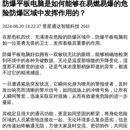
防爆平板电脑是如何能够在易燃易爆的危
险防爆区域中发挥作用的？
2024-08-20 14:22:37
昱星通达智能科技
2041
在那危机四伏、充满潜在危险的防爆区域中，防爆平板电脑宛
如一位英勇无畏的卫士，发挥着极其重要的作用。
防爆平板电脑好似拥有一双敏锐无比的眼睛，能够精确地检测
到环境中的各种关键数据。无论是温度那细微的升降变化，湿
度那不易察觉的波动，还是气体浓度那稍纵即逝的异常，都逃
不过它的精准捕捉。
一旦遭遇紧急突发状况，它瞬间化身为嘹亮的警报使者，及时
发出响亮而清晰的警示信号，如同战场上的冲锋号角，让所有
人瞬间警觉，迅速采取应对措施，从而有效避免危险的进一步
蔓延。
其稳定且强大的通讯功能，更是如同坚固的桥梁，将身处危险
区域的人员紧密地连接在一起。无论环境多么复杂恶劣，信息
的传递始终畅通无阻，方便大家及时交流、密切协作，共同应