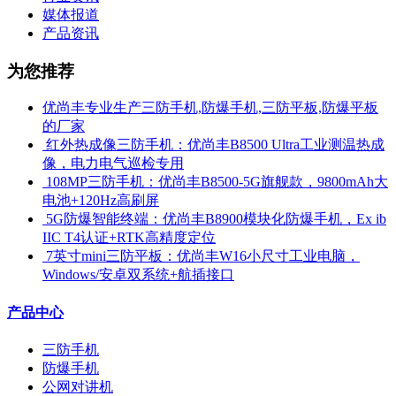
媒体报道
产品资讯
为您推荐
优尚丰专业生产三防手机,防爆手机,三防平板,防爆平板
的厂家
​ 红外热成像三防手机：优尚丰B8500 Ultra工业测温热成
像，电力电气巡检专用
​ 108MP三防手机：优尚丰B8500-5G旗舰款，9800mAh大
电池+120Hz高刷屏
​ 5G防爆智能终端：优尚丰B8900模块化防爆手机，Ex ib
IIC T4认证+RTK高精度定位
​ 7英寸mini三防平板：优尚丰W16小尺寸工业电脑，
Windows/安卓双系统+航插接口
产品中心
三防手机
防爆手机
公网对讲机