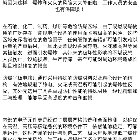
就因为这样，爆炸和火灾的风险大大降低啦，工作人员的安全
也有保障喽！
在石油、化工、制药、煤矿等危险防爆区域，由于易燃易爆物
质的广泛存在，常规电子设备的使用面临着极高的风险。这些
区域充斥着潜在的危险因子，任何细微的差错都可能引发难以
估量的严重后果。一旦此类常规设备因静电、火花或高温等因
素被触发，进而引发爆炸，其带来的破坏性影响将不堪设想。
人员伤亡、设施损毁、生产停滞，甚至可能对周边环境造成长
期且难以修复的损害。
防爆平板电脑则通过采用特殊的防爆材料以及精心设计的结
构，有效地规避了静电、火花或高温所可能引起的爆炸性反
应。其外壳选用了具备卓越防护性能的特殊材质，经过精细加
工与处理，能够承受高强度的冲击和磨损。
内部的电子元件更是经过了层层严格筛选和全面检测，以确保
在高温、高压等极端恶劣的环境条件下，依然能够稳定、可靠
地运行。这种严谨的设计与制造工艺，极大程度地降低了爆炸
和火灾发生的风险，为工作人员提供了坚实可靠的安全保障，