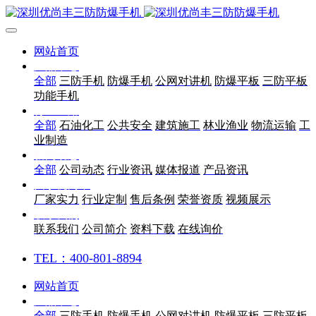
网站首页
产品中心
全部
三防手机
防爆手机
公网对讲机
防爆平板
三防平板
功能手机
行业应用
全部
石油化工
公共安全
建筑施工
林业渔业
物流运输
工
业制造
新闻动态
全部
公司动态
行业资讯
媒体报道
产品资讯
关于优尚丰
厂家实力
行业定制
售后条例
荣誉资质
视频展示
联系我们
联系我们
公司简介
资料下载
在线询价
TEL：400-801-8894
网站首页
产品中心
全部
三防手机
防爆手机
公网对讲机
防爆平板
三防平板