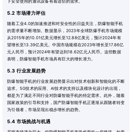
下安全使用的通讯设备有着迫切的需求。
5.2 市场潜力评估
随着工业4.0的加速推进和对安全性的日益关注，防爆智能手机
的需求量不断增加。数据显示，2023年全球防爆手机市场规模
从2015年的10.01亿美元增长至12.88亿美元，预计2024年有
望增长至13.39亿美元。中国市场规模在2023年增长至17.86亿
元人民币，预计2024年有望达到18.62亿元人民币。这些数据
表明，防爆智能手机市场具有巨大的增长潜力。
5.3 行业发展趋势
防爆智能手机的行业发展趋势显示出对技术创新和智能化的不断
追求。5G技术的应用、AI技术的支持以及模块化设计的出现，
都是为了满足不同行业对防爆智能手机的特定需求。此外，随着
国家政策的引导和支持，国产防爆智能手机正逐渐从跟随者转变
为引领者，市场呈现出稳步增长的趋势。
5.4 市场挑战与机遇
尽管市场潜力巨大，但防爆智能手机市场也面临一些挑战，如产