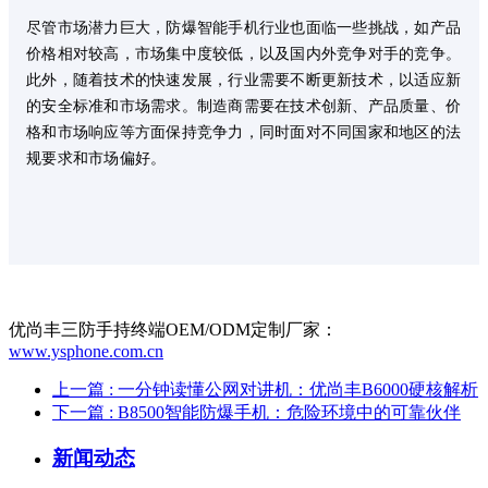
尽管市场潜力巨大，防爆智能手机行业也面临一些挑战，如产品
价格相对较高，市场集中度较低，以及国内外竞争对手的竞争。
此外，随着技术的快速发展，行业需要不断更新技术，以适应新
的安全标准和市场需求。制造商需要在技术创新、产品质量、价
格和市场响应等方面保持竞争力，同时面对不同国家和地区的法
规要求和市场偏好。
优尚丰三防手持终端OEM/ODM定制厂家：
www.ysphone.com.cn
上一篇
: 一分钟读懂公网对讲机：优尚丰B6000硬核解析
下一篇
: B8500智能防爆手机：危险环境中的可靠伙伴
新闻动态