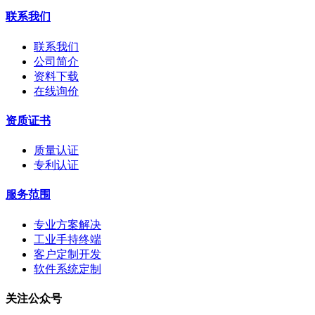
联系我们
联系我们
公司简介
资料下载
在线询价
资质证书
质量认证
专利认证
服务范围
专业方案解决
工业手持终端
客户定制开发
软件系统定制
关注公众号