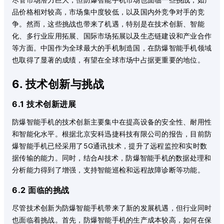
品价格相对较高，市场集中度较低，以及国内外竞争对手的竞
争。然而，这些挑战也带来了机遇，特别是在技术创新、智能
化、多行业应用拓展、国际市场拓展以及生态链建设和产业合作
等方面。中国作为全球最大的手机制造国，在防爆智能手机领域
也取得了显著的成绩，有望在全球市场中占据更重要的地位。
6. 技术创新与挑战
6.1 技术创新进展
防爆智能手机的技术创新主要集中在提高设备的安全性、耐用性
和智能化水平。根据北京安科迅捷科技有限公司的报告，目前防
爆智能手机已经采用了5G通讯技术，提升了远程监控和实时数
据传输的能力。同时，结合AI技术，防爆智能手机的数据处理和
分析能力得到了增强，支持智能巡检和远程故障诊断等功能。
6.2 面临的挑战
尽管技术创新为防爆智能手机带来了新的发展机遇，但行业同时
也面临着挑战。首先，防爆智能手机的生产成本较高，如何在保