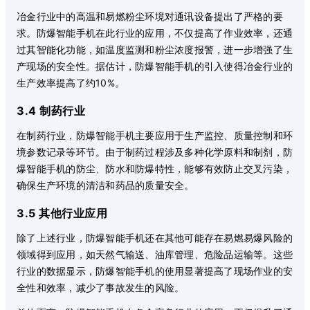
冶金行业中的高温和易燃粉尘环境对通讯设备提出了严格的要
求。防爆智能手机在此行业的应用，不仅提高了作业效率，还通
过其智能化功能，如温度监测和粉尘浓度报警，进一步增强了生
产现场的安全性。据估计，防爆智能手机的引入使得冶金行业的
生产效率提高了约10%。
3.4 制药行业
在制药行业，防爆智能手机主要应用于生产监控、质量控制和环
境参数记录等环节。由于制药过程涉及多种化学原料和制剂，防
爆智能手机的防尘、防水和防爆特性，能够有效防止交叉污染，
确保生产环境的清洁和药品的质量安全。
3.5 其他行业应用
除了上述行业，防爆智能手机还在其他可能存在易燃易爆风险的
领域得到应用，如天然气输送、油库管理、危险品运输等。这些
行业的数据显示，防爆智能手机的使用显著提高了现场作业的安
全性和效率，减少了事故发生的风险。