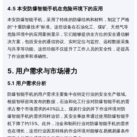
4.5 本安防爆智能手机在危险环境下的应用
本安防爆智能手机，采用了特殊的防爆结构和材料，制定了严格
的“十重防爆技术”标准。这些设备在石油化工、煤矿、天然气等
危险环境中的应用案例显示，它们能够提供全方位的安全通信解
决方案，包括安全的通信协议、实时定位与监控、远程数据采集
与共享等功能。这些功能不仅提升了工作人员的安全性，还提高
了作业效率和准确性。
5. 用户需求与市场潜力
5.1 用户需求分析
防爆智能手机的用户需求主要集中在特定行业的安全生产领域。
根据智研咨询发布的数据，石油和化工行业对防爆智能手机的需
求占整个市场需求的40%以上。煤炭行业的井下作业环境对防
爆智能手机的需求同样迫切，其安全事故率通过使用防爆智能手
机下降了约15%。此外，冶金和制药行业对防爆智能手机的需求
也在增长，这些行业因其特殊的作业环境对能够在易燃易爆条件