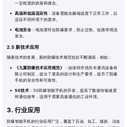
一定程度的跌落和撞击。
高温和低温适应性
：设备需能在极端温度下正常工作，以
适应不同环境下的需求。
电池安全
：电池需符合防爆要求，防止过热、短路等情况
发生。
2.5 新技术应用
随着技术的发展，新的防爆技术规范也在不断涌现，例如：
《九重防爆技术应用规范》
：由深圳市优尚丰通讯设备有
限公司制定，提出了更高的设计和生产要求，提升了防爆
手机的安全性和可靠性。
5G技术
：5G防爆智能手机的开发，提高了数据传输速度
和通信效率，适用于需要高速通信的工业环境。
3. 行业应用
防爆智能手机的行业应用广泛，覆盖了石油、化工、煤炭、冶金