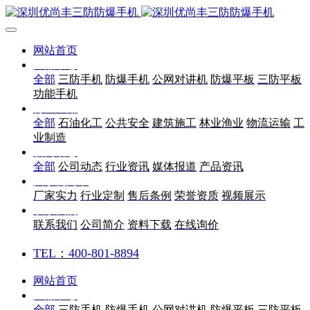
网站首页
产品中心
全部
三防手机
防爆手机
公网对讲机
防爆平板
三防平板
功能手机
行业应用
全部
石油化工
公共安全
建筑施工
林业渔业
物流运输
工
业制造
新闻动态
全部
公司动态
行业资讯
媒体报道
产品资讯
关于优尚丰
厂家实力
行业定制
售后条例
荣誉资质
视频展示
联系我们
联系我们
公司简介
资料下载
在线询价
TEL：400-801-8894
网站首页
产品中心
全部
三防手机
防爆手机
公网对讲机
防爆平板
三防平板