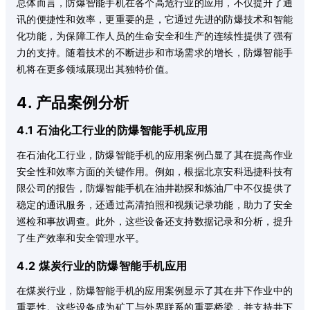
总体而言，防爆智能手机在各个高危行业的应用，不仅提升了通
讯的便捷性和效率，更重要的是，它通过先进的防爆技术和智能
化功能，为保障工作人员的生命安全和生产的连续性提供了强有
力的支持。随着技术的不断进步和市场需求的增长，防爆智能手
机将在更多领域展现出其独特价值。
4. 产品案例分析
4.1 石油化工行业的防爆智能手机应用
在石油化工行业，防爆智能手机的应用案例凸显了其在提高作业
安全性和效率方面的关键作用。例如，根据北京安科迅捷科技有
限公司的报告，防爆智能手机在油井勘探和炼油厂中不仅提供了
稳定的通讯服务，还通过高清拍照和视频记录功能，助力了安全
巡检和事故调查。此外，这些设备还支持数据记录和分析，提升
了生产效率和安全管理水平。
4.2 煤炭行业的防爆智能手机应用
在煤炭行业，防爆智能手机的应用案例显示了其在井下作业中的
重要性。这些设备成为矿工与外界联系的重要桥梁，并支持井下