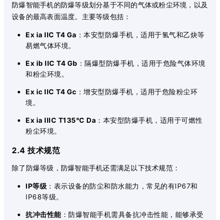
防爆智能手机的防爆等级划分基于不同的气体或粉尘环境，以及
设备的最高表面温度。主要等级包括：
Ex ia IIC T4 Ga
：本安型防爆手机，适用于氢气和乙炔等
易燃气体环境。
Ex ib IIC T4 Gb
：隔爆型防爆手机，适用于危险气体环境
和粉尘环境。
Ex ic IIC T4 Gc
：增安型防爆手机，适用于危险粉尘环
境。
Ex ia IIIC T135°C Da
：本安型防爆手机，适用于可燃性
粉尘环境。
2.4 技术规范
除了防爆等级，防爆智能手机还需满足以下技术规范：
IP等级
：表示设备的防尘和防水能力，常见的有IP67和
IP68等级。
抗冲击性能
：防爆智能手机需具备抗冲击性能，能够承受