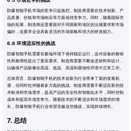
6.5 市场竞争的挑战
防爆智能手机市场的竞争日益激烈，制造商需要在技术创新、产
品质量、价格和市场响应等方面保持竞争力。同时，随着国际市
场的拓展，制造商还需要面对不同国家和地区的法规要求和市场
偏好，这要求企业具备灵活的市场策略和强大的研发能力。
6.6 环境适应性的挑战
防爆智能手机需要在极端环境下保持稳定运行，这对设备的耐候
性和耐用性提出了更高要求。制造商需要不断改进材料和设计，
以确保产品能够在高温、低温、高湿和腐蚀性环境中正常工作。
总体而言，防爆智能手机的技术创新为行业带来了新的发展机
遇，但同时也伴随着多方面的挑战。制造商需要不断适应新的技
术标准和市场需求，提高产品的安全性和智能化水平，同时控制
成本和提高市场竞争力。随着技术的不断进步和市场需求的增
长，防爆智能手机行业有望克服这些挑战，实现持续增长。
7. 总结