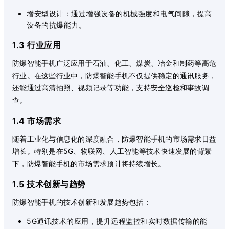
增安型设计：通过增强设备的机械强度和电气间隙，提高
设备的抗爆能力。
1.3 行业应用
防爆智能手机广泛应用于石油、化工、煤炭、冶金和制药等高危
行业。在这些行业中，防爆智能手机不仅提供稳定的通讯服务，
还能通过高清拍照、视频记录等功能，支持安全巡检和事故调
查。
1.4 市场需求
随着工业化与信息化的深度融合，防爆智能手机的市场需求日益
增长。特别是在5G、物联网、人工智能等技术快速发展的背景
下，防爆智能手机的市场需求预计将持续增长。
1.5 技术创新与趋势
防爆智能手机的技术创新和发展趋势包括：
5G通讯技术的应用，提升远程监控和实时数据传输的能