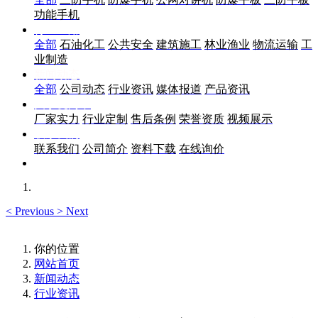
功能手机
行业应用
全部
石油化工
公共安全
建筑施工
林业渔业
物流运输
工
业制造
新闻动态
全部
公司动态
行业资讯
媒体报道
产品资讯
关于优尚丰
厂家实力
行业定制
售后条例
荣誉资质
视频展示
联系我们
联系我们
公司简介
资料下载
在线询价
<
Previous
>
Next
你的位置
网站首页
新闻动态
行业资讯