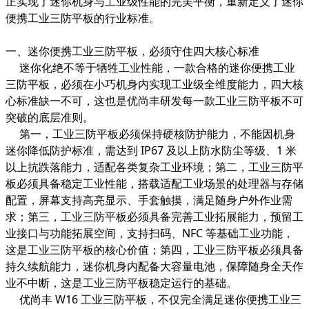
正实现了迷你机身与工业级性能的完美平衡，重新定义了迷你
便携工业三防平板的行业标准。
一、迷你便携工业三防平板，必须守住四大核心标准
迷你化绝不等于牺牲工业性能，一款合格的迷你便携工业
三防平板，必须在小巧机身内实现工业级全维度能力，四大核
心标准缺一不可，这也是优尚丰研发每一款工业三防平板不可
突破的底层准则。
第一，工业三防平板必须保持硬核防护能力，不能因机身
迷你降低防护标准，需达到 IP67 及以上防水防尘等级、1 米
以上抗跌落能力，适配各类复杂工业环境；第二，工业三防平
板必须具备稳定工业性能，搭载适配工业场景的处理器与存储
配置，屏幕支持高亮显示、手套触摸，满足随身户外作业需
求；第三，工业三防平板必须具备完善工业拓展能力，预留工
业接口与功能拓展空间，支持扫码、NFC 等基础工业功能，
这是工业三防平板的核心价值；第四，工业三防平板必须具备
持久续航能力，迷你机身内配备大容量电池，保障随身全天作
业不中断，这是工业三防平板稳定运行的基础。
优尚丰 W16 工业三防平板，不仅完全满足迷你便携工业三