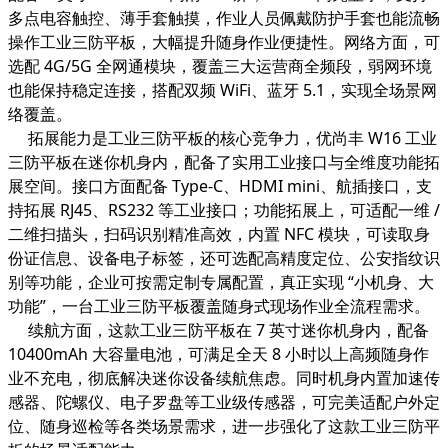
多点电容触控、薄手套触摸，作业人员佩戴防护手套也能流畅
操作工业三防平板，大幅提升随身作业便捷性。网络方面，可
选配 4G/5G 全网通模块，覆盖三大运营商全频段，弱网环境
也能保持稳定连接，搭配双频 WiFi、蓝牙 5.1，实现全场景网
络覆盖。
拓展能力是工业三防平板的核心竞争力，优尚丰 W16 工业
三防平板在迷你机身内，配备了实用工业接口与全维度功能拓
展空间。接口方面配备 Type-C、HDMI mini、航插接口，支
持拓展 RJ45、RS232 等工业接口；功能拓展上，可适配一维 /
二维扫描头，扫码识别精准高效，内置 NFC 模块，可读取身
份证信息、设备电子标签，还可选配高精度定位、公安指纹识
别等功能，企业可按需定制专属配置，真正实现 “小机身、大
功能”，一台工业三防平板覆盖随身式现场作业全流程需求。
续航方面，这款工业三防平板在 7 英寸迷你机身内，配备
10400mAh 大容量电池，可满足全天 8 小时以上高频随身作
业不充电，彻底解决迷你设备续航焦虑。同时机身内置加速传
感器、陀螺仪、电子罗盘等工业级传感器，可完美适配户外定
位、随身巡检等各类场景需求，进一步强化了这款工业三防平