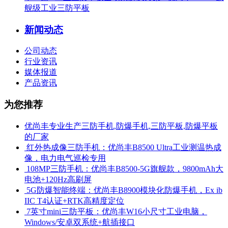
舰级工业三防平板
新闻动态
公司动态
行业资讯
媒体报道
产品资讯
为您推荐
优尚丰专业生产三防手机,防爆手机,三防平板,防爆平板
的厂家
​ 红外热成像三防手机：优尚丰B8500 Ultra工业测温热成
像，电力电气巡检专用
​ 108MP三防手机：优尚丰B8500-5G旗舰款，9800mAh大
电池+120Hz高刷屏
​ 5G防爆智能终端：优尚丰B8900模块化防爆手机，Ex ib
IIC T4认证+RTK高精度定位
​ 7英寸mini三防平板：优尚丰W16小尺寸工业电脑，
Windows/安卓双系统+航插接口