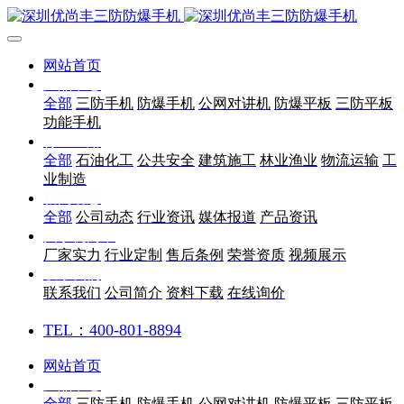
网站首页
产品中心
全部
三防手机
防爆手机
公网对讲机
防爆平板
三防平板
功能手机
行业应用
全部
石油化工
公共安全
建筑施工
林业渔业
物流运输
工
业制造
新闻动态
全部
公司动态
行业资讯
媒体报道
产品资讯
关于优尚丰
厂家实力
行业定制
售后条例
荣誉资质
视频展示
联系我们
联系我们
公司简介
资料下载
在线询价
TEL：400-801-8894
网站首页
产品中心
全部
三防手机
防爆手机
公网对讲机
防爆平板
三防平板