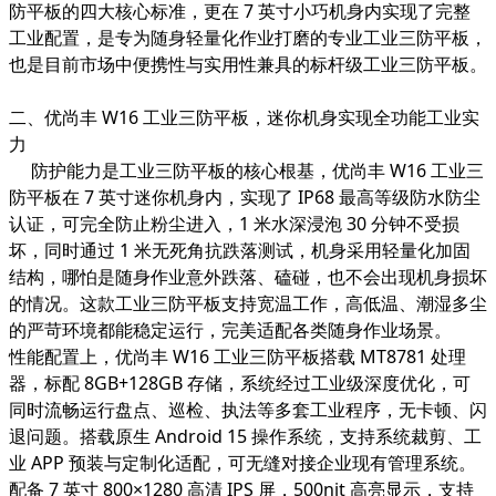
防平板的四大核心标准，更在 7 英寸小巧机身内实现了完整
工业配置，是专为随身轻量化作业打磨的专业工业三防平板，
也是目前市场中便携性与实用性兼具的标杆级工业三防平板。
二、优尚丰 W16 工业三防平板，迷你机身实现全功能工业实
力
防护能力是工业三防平板的核心根基，优尚丰 W16 工业三
防平板在 7 英寸迷你机身内，实现了 IP68 最高等级防水防尘
认证，可完全防止粉尘进入，1 米水深浸泡 30 分钟不受损
坏，同时通过 1 米无死角抗跌落测试，机身采用轻量化加固
结构，哪怕是随身作业意外跌落、磕碰，也不会出现机身损坏
的情况。这款工业三防平板支持宽温工作，高低温、潮湿多尘
的严苛环境都能稳定运行，完美适配各类随身作业场景。
性能配置上，优尚丰 W16 工业三防平板搭载 MT8781 处理
器，标配 8GB+128GB 存储，系统经过工业级深度优化，可
同时流畅运行盘点、巡检、执法等多套工业程序，无卡顿、闪
退问题。搭载原生 Android 15 操作系统，支持系统裁剪、工
业 APP 预装与定制化适配，可无缝对接企业现有管理系统。
配备 7 英寸 800×1280 高清 IPS 屏，500nit 高亮显示，支持