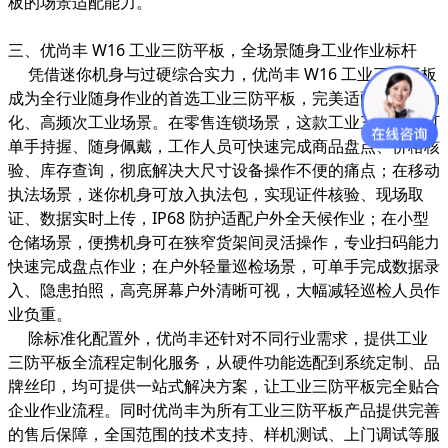
板的场景适配能力。
三、优尚丰 W16 工业三防平板，全场景随身工业作业标杆
凭借迷你机身与过硬综合实力，优尚丰 W16 工业三防平板
成为全行业随身作业的首选工业三防平板，完美适配各类移动
化、高频次工业场景。在零售连锁场景，这款工业三防平板可
单手持握、随身佩戴，工作人员可快速完成商品盘点、价格核
验、库存查询，彻底解决大尺寸设备操作不便的痛点；在移动
执法场景，迷你机身可放入执法包，实现证件核验、现场取
证、数据实时上传，IP68 防护适配户外全天候作业；在小型
仓储场景，便携机身可在狭窄货架间灵活操作，专业扫码能力
快速完成盘点作业；在户外轻量巡检场景，可单手完成数据录
入、隐患拍照，高亮屏幕户外清晰可视，大幅减轻巡检人员作
业负重。
除标准化配置外，优尚丰还针对不同行业需求，提供工业
三防平板全流程定制化服务，从硬件功能选配到系统定制、品
牌丝印，均可提供一站式解决方案，让工业三防平板完全贴合
企业作业流程。同时优尚丰为所有工业三防平板产品提供完善
的售后保障，全国范围的技术支持、样机测试、上门调试等服