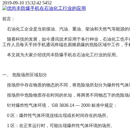
2019-09-10 15:32:42
5452
前言：
石油化工企业是当前煤油、汽油、重油、柴油和天然气等能源的
随着科技的发展，如今通讯技术应用于各行种业，石油化工也不
工作人员每天手持手机通讯终端在易燃易爆的危险区域中工作，手
本文就为大家介绍优尚丰防爆手机在石油化工行业的应用。
一、 危险场所区域划分
按场所中存在物质的物态的不同，将危险场所划分为爆炸性气体
按场所中危险物质存在时间的长短，将两类不同物态下的危险场所划分为
针对爆炸性气体环境， GB 3836.14 — 2000 标准中规定：
0
区：爆炸性气体环境连续出现或长时间存在的场所。
1
区：在正常运行时，可能出现爆炸性气体环境的场所。