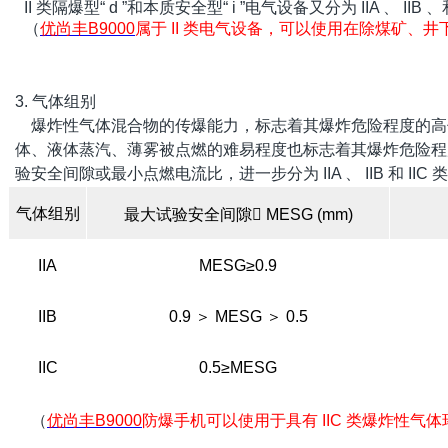
II 类隔爆型“ d ”和本质安全型“ i ”电气设备又分为 IIA 、 IIB 、
（
优尚丰B9000
属于 II 类电气设备，可以使用在除煤矿、
3.
气体组别
爆炸性气体混合物的传爆能力，标志着其爆炸危险程度的高
体、液体蒸汽、薄雾被点燃的难易程度也标志着其爆炸危险程度
验安全间隙或最小点燃电流比，进一步分为 IIA 、 IIB 和 IIC
气体组别
最大试验安全间隙

MESG (mm)
IIA
MESG≥0.9
IIB
0.9
＞ MESG ＞ 0.5
IIC
0.5≥MESG
（
优尚丰B9000
防爆手机可以使用于具有 IIC 类爆炸性气体环