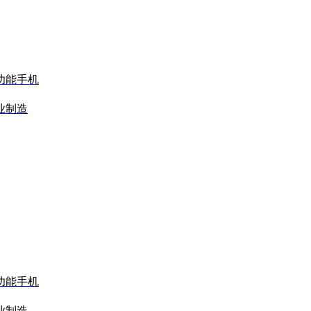
功能手机
业制造
功能手机
业制造