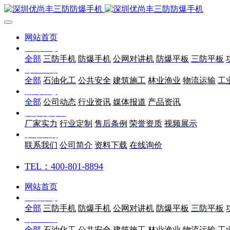
网站首页
产品中心
全部
三防手机
防爆手机
公网对讲机
防爆平板
三防平板
行业应用
全部
石油化工
公共安全
建筑施工
林业渔业
物流运输
工
新闻动态
全部
公司动态
行业资讯
媒体报道
产品资讯
关于优尚丰
厂家实力
行业定制
售后条例
荣誉资质
视频展示
联系我们
联系我们
公司简介
资料下载
在线询价
TEL：400-801-8894
网站首页
产品中心
全部
三防手机
防爆手机
公网对讲机
防爆平板
三防平板
行业应用
全部
石油化工
公共安全
建筑施工
林业渔业
物流运输
工