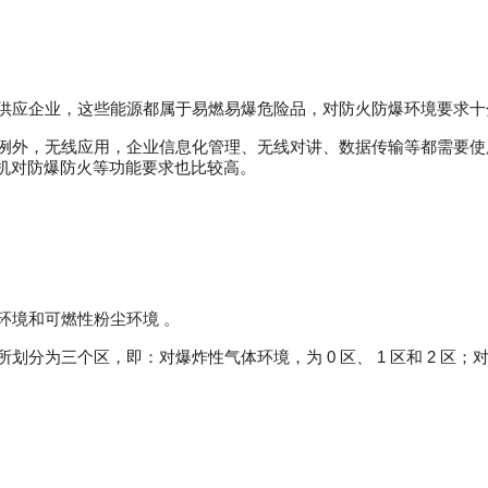
供应企业，这些能源都属于易燃易爆危险品，对防火防爆环境要求十
例外，无线应用，企业信息化管理、无线对讲、数据传输等都需要使
机对防爆防火等功能要求也比较高。
环境和可燃性粉尘环境 。
三个区，即：对爆炸性气体环境，为 0 区、 1 区和 2 区；对可燃性