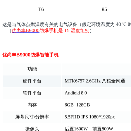
T6
85
这是与气体点燃温度有关的电气设备（假定环境温度为 40
℃
（
优尚丰B9000
防爆手机是 T5 温度组别
）
优尚丰B9000防爆智能手机
功能
硬件平台
MTK6757 2.6GHz 八核全网通
软件平台
Andioid 8.0
内存
6GB+128GB
屏幕尺寸/分辨率
5.5FHD IPS 1080*1920px
摄像头
后置1600W，前置800W