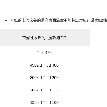
的 T1 ～ T6 组的电气设备的最高表面温度不能超过对应的温
可燃性物质的点燃温度[℃]
T
＞ 450
450≥

T

＞ 300
300≥

T

＞ 200
200≥

T

＞ 135
135≥

T

＞ 100