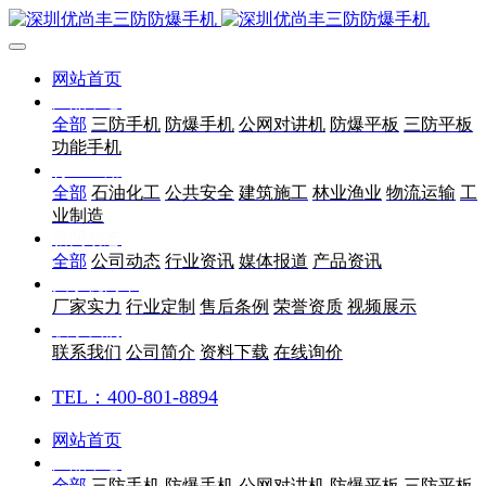
网站首页
产品中心
全部
三防手机
防爆手机
公网对讲机
防爆平板
三防平板
功能手机
行业应用
全部
石油化工
公共安全
建筑施工
林业渔业
物流运输
工
业制造
新闻动态
全部
公司动态
行业资讯
媒体报道
产品资讯
关于优尚丰
厂家实力
行业定制
售后条例
荣誉资质
视频展示
联系我们
联系我们
公司简介
资料下载
在线询价
TEL：400-801-8894
网站首页
产品中心
全部
三防手机
防爆手机
公网对讲机
防爆平板
三防平板