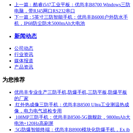
上一篇
: ​ 酷睿i5/i7工业平板：优尚丰B8700 Windows三防
电脑，带RJ45网口RS232串口
下一篇
: 5英寸三防智能手机：优尚丰B6000户外防水手
机，IP68防尘防水5000mAh大电池
新闻动态
公司动态
行业资讯
媒体报道
产品资讯
为您推荐
优尚丰专业生产三防手机,防爆手机,三防平板,防爆平板
的厂家
​ 红外热成像三防手机：优尚丰B8500 Ultra工业测温热成
像，电力电气巡检专用
​ 108MP三防手机：优尚丰B8500-5G旗舰款，9800mAh大
电池+120Hz高刷屏
​ 5G防爆智能终端：优尚丰B8900模块化防爆手机，Ex ib