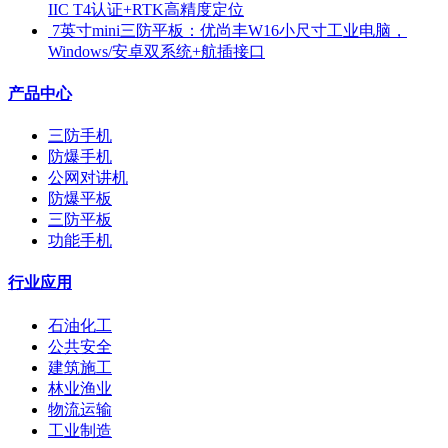
IIC T4认证+RTK高精度定位
​ 7英寸mini三防平板：优尚丰W16小尺寸工业电脑，
Windows/安卓双系统+航插接口
产品中心
三防手机
防爆手机
公网对讲机
防爆平板
三防平板
功能手机
行业应用
石油化工
公共安全
建筑施工
林业渔业
物流运输
工业制造