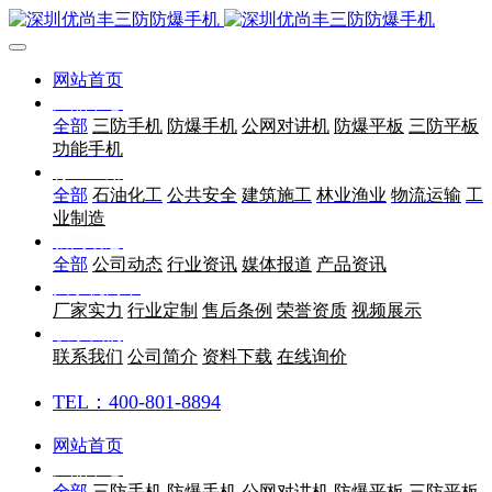
网站首页
产品中心
全部
三防手机
防爆手机
公网对讲机
防爆平板
三防平板
功能手机
行业应用
全部
石油化工
公共安全
建筑施工
林业渔业
物流运输
工
业制造
新闻动态
全部
公司动态
行业资讯
媒体报道
产品资讯
关于优尚丰
厂家实力
行业定制
售后条例
荣誉资质
视频展示
联系我们
联系我们
公司简介
资料下载
在线询价
TEL：400-801-8894
网站首页
产品中心
全部
三防手机
防爆手机
公网对讲机
防爆平板
三防平板