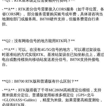
**Q1：RTK厘米级定位需要额外付费吗？**
- **A**：RTK差分信号需要接入CORS服务（如千寻位置、各
省CORS网）。部分服务需要购买账号或年费，具体请咨询当
地测绘部门或服务商。B8700硬件支持，但服务费需自行承
担。
**Q2：没有网络信号的地方能用RTK吗？**
- **A**：可以。在没有4G/5G信号的地方，可以通过架设临
时基准站的方式实现RTK。基准站架设在已知坐标点上，通过
电台或数传模块向移动站发送差分信号。B8700支持外接电
台。
**Q3：B8700 RTK版和普通版有什么区别？**
- **A**：RTK版搭载了千寻MC280M高精度定位模组，支持
厘米级差分定位。普通版使用标准多模定位（GPS+北斗
+GLONASS+Galileo），精度为米级。如果需要高精度测绘，
必须选RTK版。