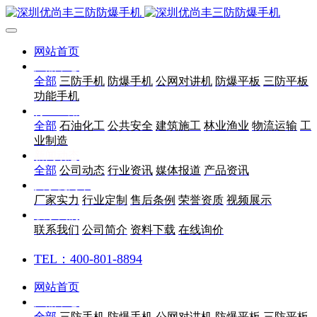
网站首页
产品中心
全部
三防手机
防爆手机
公网对讲机
防爆平板
三防平板
功能手机
行业应用
全部
石油化工
公共安全
建筑施工
林业渔业
物流运输
工
业制造
新闻动态
全部
公司动态
行业资讯
媒体报道
产品资讯
关于优尚丰
厂家实力
行业定制
售后条例
荣誉资质
视频展示
联系我们
联系我们
公司简介
资料下载
在线询价
TEL：400-801-8894
网站首页
产品中心
全部
三防手机
防爆手机
公网对讲机
防爆平板
三防平板