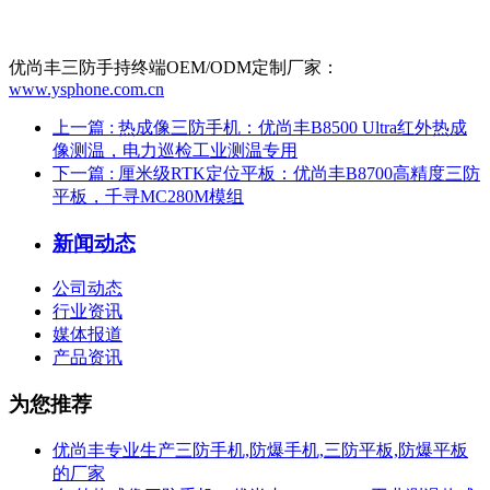
优尚丰三防手持终端OEM/ODM定制厂家：
www.ysphone.com.cn
上一篇
: 热成像三防手机：优尚丰B8500 Ultra红外热成
像测温，电力巡检工业测温专用
下一篇
: 厘米级RTK定位平板：优尚丰B8700高精度三防
平板，千寻MC280M模组
新闻动态
公司动态
行业资讯
媒体报道
产品资讯
为您推荐
优尚丰专业生产三防手机,防爆手机,三防平板,防爆平板
的厂家