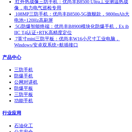
​ 红外热成像三防手机：优尚丰B8500 Ultra工业测温热成
像，电力电气巡检专用
​ 108MP三防手机：优尚丰B8500-5G旗舰款，9800mAh大
电池+120Hz高刷屏
​ 5G防爆智能终端：优尚丰B8900模块化防爆手机，Ex ib
IIC T4认证+RTK高精度定位
​ 7英寸mini三防平板：优尚丰W16小尺寸工业电脑，
Windows/安卓双系统+航插接口
产品中心
三防手机
防爆手机
公网对讲机
防爆平板
三防平板
功能手机
行业应用
石油化工
公共安全