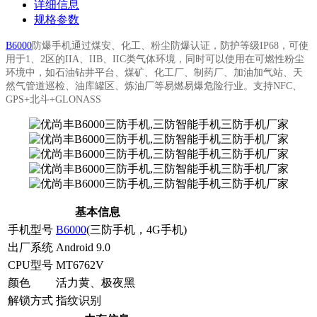
详细信息
规格参数
B6000
防爆手机
通过煤安、化工、粉尘防爆认证，防护等级IP68
，可使
用于1、2区的IIA、IIB、IIC类气体环境，同时可以使用在可燃性粉尘
环境中，如石油钻井平台、煤矿、化工厂、制药厂、加油加气站、天
然气管道巡检、油库罐区、炼油厂等
易燃易爆危险行业。
支持NFC、
GPS+北斗+GLONASS
基本信息
手机型号
B6000
(三防手机，4G手机)
出厂系统
Android 9.0
CPU型号
MT6762V
颜色
活力黄、极夜黑
解锁方式
指纹识别