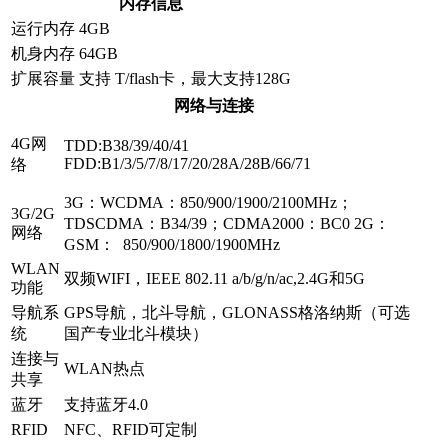
内存信息
运行内存
4GB
机身内存
64GB
扩展容量
支持 T/flash卡，最大支持128G
网络与连接
4G网
TDD:B38/39/40/41
FDD:B1/3/5/7/8/17/20/28A/28B/66/71
络
3G：WCDMA：850/900/1900/2100MHz；
3G/2G
TDSCDMA：B34/39；CDMA2000：BC0 2G：
网络
GSM： 850/900/1800/1900MHz
WLAN
双频WIFI，IEEE 802.11 a/b/g/n/ac,2.4G和5G
功能
导航系
GPS导航，北斗导航，GLONASS格洛纳斯（可选
统
国产专业北斗模块）
连接与
WLAN热点
共享
蓝牙
支持蓝牙4.0
RFID
NFC、RFID可定制