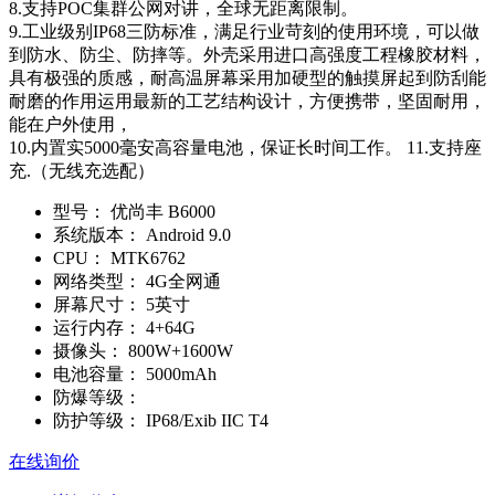
8.支持POC集群公网对讲，全球无距离限制。
9.工业级别IP68三防标准，满足行业苛刻的使用环境，可以做
到防水、防尘、防摔等。外壳采用进口高强度工程橡胶材料，
具有极强的质感，耐高温屏幕采用加硬型的触摸屏起到防刮能
耐磨的作用运用最新的工艺结构设计，方便携带，坚固耐用，
能在户外使用，
10.内置实5000毫安高容量电池，保证长时间工作。 11.支持座
充.（无线充选配）
型号：
优尚丰 B6000
系统版本：
Android 9.0
CPU：
MTK6762
网络类型：
4G全网通
屏幕尺寸：
5英寸
运行内存：
4+64G
摄像头：
800W+1600W
电池容量：
5000mAh
防爆等级：
防护等级：
IP68/Exib IIC T4
在线询价