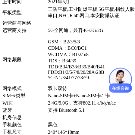
上市时间
2021年5月
三防平板,工业防爆平板,5G平板,指纹人脸
平板类型
串口,NFC,RJ45网口,本安防爆认证
运营商与网络
运营商支持
5G全网通，兼容4G/3G/2G
GSM：B2/3/5/8
CDMA：BC0/BC1
WCDMA：B1/2/5/8
网络频段
TDS：B34/39
TDD:B34/B38/B39/B40/B41
FDD:B1/3/5/7/8/20/28A/28B
5G:N1/3/41/77/78/79
网络模式
双卡双待
SIM卡类型
Nano-SIM卡+Nano-SIM卡/T卡
2.4G/5.0G，支持802.11 a/b/g/n/ac
WIFI
蓝牙
支持 Bluetooth 5.1
机身信息
手机颜色
黑色
手机尺寸
240*146*18mm