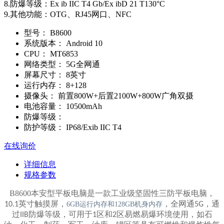
8.防爆等级：Ex ib IIC T4 Gb/Ex ibD 21 T130°C
9.其他功能：OTG、RJ45网口、NFC
型号：
B8600
系统版本：
Android 10
CPU：
MT6853
网络类型：
5G全网通
屏幕尺寸：
8英寸
运行内存：
8+128
摄像头：
前置800W+后置2100W+800W广角双摄
电池容量：
10500mAh
防爆等级：
防护等级：
IP68/Exib IIC T4
在线询价
详细信息
规格参数
B8600本安型平板电脑是一款工业级坚固性三防平板电脑，
英寸触摸屏，
，全网通
，通
10.1
6GB运行内存和128GB机身内存
5G
过
防爆等级，可用于
区和
区易燃易爆环境使用，如石
IIB
1
2