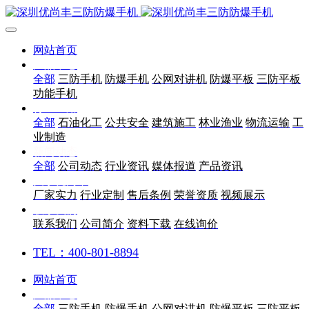
网站首页
产品中心
全部
三防手机
防爆手机
公网对讲机
防爆平板
三防平板
功能手机
行业应用
全部
石油化工
公共安全
建筑施工
林业渔业
物流运输
工
业制造
新闻动态
全部
公司动态
行业资讯
媒体报道
产品资讯
关于优尚丰
厂家实力
行业定制
售后条例
荣誉资质
视频展示
联系我们
联系我们
公司简介
资料下载
在线询价
TEL：400-801-8894
网站首页
产品中心
全部
三防手机
防爆手机
公网对讲机
防爆平板
三防平板