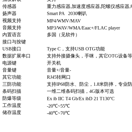
传感器
重力感应器,加速度感应器,陀螺仪感应器,
扬声器
Smart PA 2030喇叭
视频支持
MP4/WMV/MAV
音频支持
MP3/WAV/WMA/Eaac+/FLAC player
内置语言
多国（见软件）
接口与按键
USB接口
Type C，支持USB OTG功能
数据扩展串口
支持外接摄像头，手咪，其它OTG设备
电源键
开关机
音量键
音量+/音量-
其它功能
RJ45转网口
三防功能
支持IP68防水、防尘，1.8米防摔，专业
条码扫描
一维二维条码扫描，4G版本可选
防爆等级
Ex ib IIC T4 Gb/Ex ibD 21 T130°C
工作温度
-20℃~55℃
储存温度
-40℃~70℃