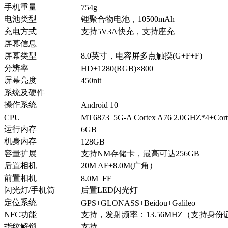
手机重量
754g
电池类型
锂聚合物电池，10500mAh
充电方式
支持5V3A快充，支持座充
屏幕信息
屏幕类型
8.0英寸，电容屏多点触摸(G+F+F)
分辨率
HD+1280(RGB)×800
屏幕亮度
450nit
系统及硬件
操作系统
Android 10
CPU
MT6873_5G-A Cortex A76 2.0GHZ*4+Cort
运行内存
6GB
机身内存
128GB
容量扩展
支持NM存储卡，最高可达256GB
后置相机
20M AF+8.0M(广角）
前置相机
8.0M FF
闪光灯/手机筒
后置LED闪光灯
定位系统
GPS+GLONASS+Beidou+Galileo
NFC功能
支持，发射频率：13.56MHZ（支持身份
指纹解锁
支持