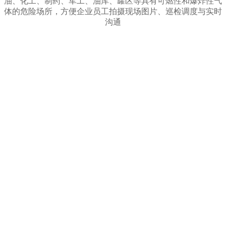
油、化工、制药、军工、油库、罐区等具有可燃性和爆炸性气
体的危险场所，方便企业员工拍摄现场图片、巡检调度与实时
沟通