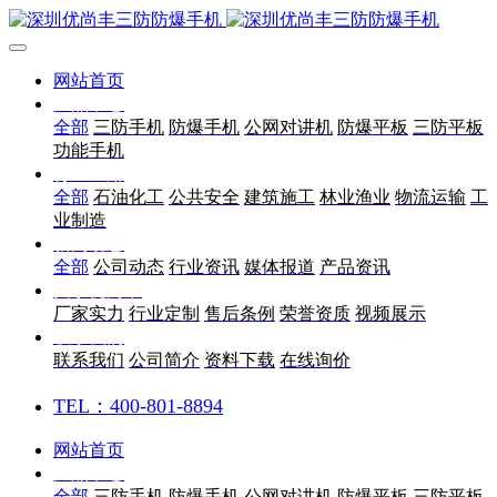
网站首页
产品中心
全部
三防手机
防爆手机
公网对讲机
防爆平板
三防平板
功能手机
行业应用
全部
石油化工
公共安全
建筑施工
林业渔业
物流运输
工
业制造
新闻动态
全部
公司动态
行业资讯
媒体报道
产品资讯
关于优尚丰
厂家实力
行业定制
售后条例
荣誉资质
视频展示
联系我们
联系我们
公司简介
资料下载
在线询价
TEL：400-801-8894
网站首页
产品中心
全部
三防手机
防爆手机
公网对讲机
防爆平板
三防平板