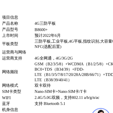
项目信息
产品名称
4G三防平板
产品型号
B8600+
上市时间
预计2022年6月
三防平板,工业平板,4G平板,指纹识别,大容量
平板类型
NFC(选配后置)
运营商与网络
运营商支持
4G全网通，4G/3G/2G
GSM（B2/3/5/8）+WCDMA（B1/2/5/8）+C
BC0+TDS（B34/39）+FDD-
网络频段
LTE（B1/3/5/7/8/17/20/28A/28B/66/71）+TD
LTE（B38/39/40/41）
网络模式
双卡双待
SIM卡类型
Nano-SIM卡+Nano-SIM卡/T卡
2.4G/5.0G双频，支持802.11 a/b/g/n/ac
WIFI
蓝牙
支持 Bluetooth 5.1
机身信息