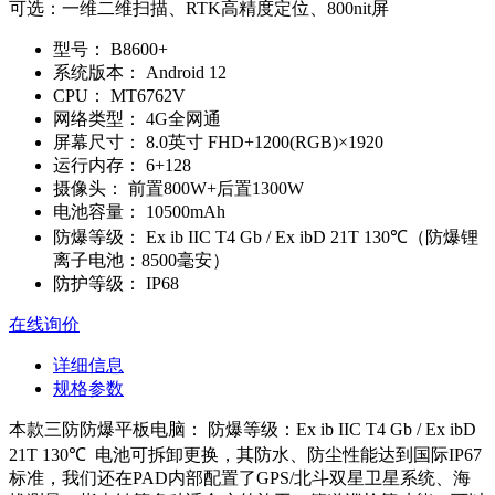
可选：一维二维扫描、RTK高精度定位、800nit屏
型号：
B8600+
系统版本：
Android 12
CPU：
MT6762V
网络类型：
4G全网通
屏幕尺寸：
8.0英寸 FHD+1200(RGB)×1920
运行内存：
6+128
摄像头：
前置800W+后置1300W
电池容量：
10500mAh
防爆等级：
Ex ib IIC T4 Gb / Ex ibD 21T 130℃（防爆锂
离子电池：8500毫安）
防护等级：
IP68
在线询价
详细信息
规格参数
本款三防防爆平板电脑： 防爆等级：Ex ib IIC T4 Gb / Ex ibD
21T 130℃ 电池可拆卸更换，其防水、防尘性能达到国际IP67
标准，我们还在PAD内部配置了GPS/北斗双星卫星系统、海