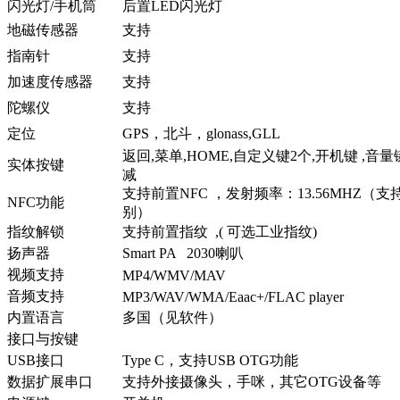
闪光灯/手机筒
后置LED闪光灯
地磁传感器
支持
指南针
支持
加速度传感器
支持
陀螺仪
支持
定位
GPS，北斗，glonass,GLL
返回,菜单,HOME,自定义键2个,开机键 ,音量
实体按键
减
支持前置NFC ，发射频率：13.56MHZ（
NFC功能
别）
指纹解锁
支持前置指纹 ,( 可选工业指纹)
扬声器
Smart PA 2030喇叭
视频支持
MP4/WMV/MAV
音频支持
MP3/WAV/WMA/Eaac+/FLAC player
内置语言
多国（见软件）
接口与按键
USB接口
Type C，支持USB OTG功能
数据扩展串口
支持外接摄像头，手咪，其它OTG设备等