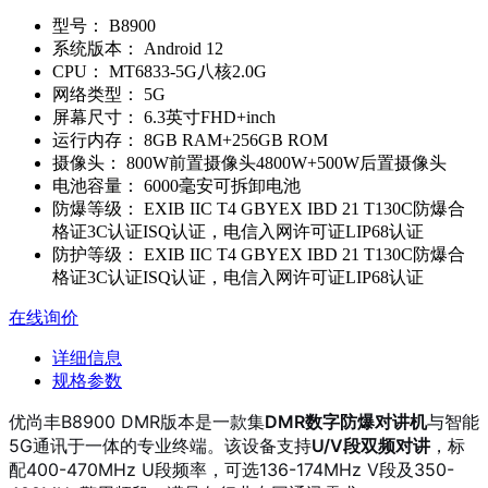
型号：
B8900
系统版本：
Android 12
CPU：
MT6833-5G八核2.0G
网络类型：
5G
屏幕尺寸：
6.3英寸FHD+inch
运行内存：
8GB RAM+256GB ROM
摄像头：
800W前置摄像头4800W+500W后置摄像头
电池容量：
6000毫安可拆卸电池
防爆等级：
EXIB IIC T4 GBYEX IBD 21 T130C防爆合
格证3C认证ISQ认证，电信入网许可证LIP68认证
防护等级：
EXIB IIC T4 GBYEX IBD 21 T130C防爆合
格证3C认证ISQ认证，电信入网许可证LIP68认证
在线询价
详细信息
规格参数
优尚丰B8900 DMR版本是一款集
DMR数字防爆对讲机
与智能
5G通讯于一体的专业终端。该设备支持
U/V段双频对讲
，标
配400-470MHz U段频率，可选136-174MHz V段及350-