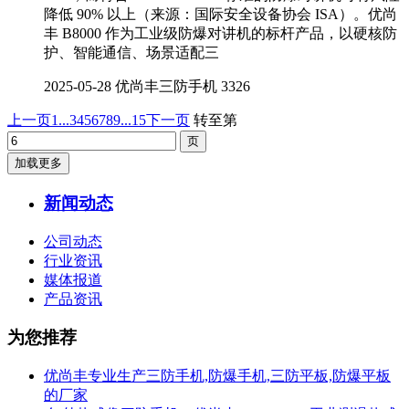
降低 90% 以上（来源：国际安全设备协会 ISA）。优尚
丰 B8000 作为工业级防爆对讲机的标杆产品，以硬核防
护、智能通信、场景适配三
2025-05-28
优尚丰三防手机
3326
上一页
1...
3
4
5
6
7
8
9
...15
下一页
转至第
加载更多
新闻动态
公司动态
行业资讯
媒体报道
产品资讯
为您推荐
优尚丰专业生产三防手机,防爆手机,三防平板,防爆平板
的厂家