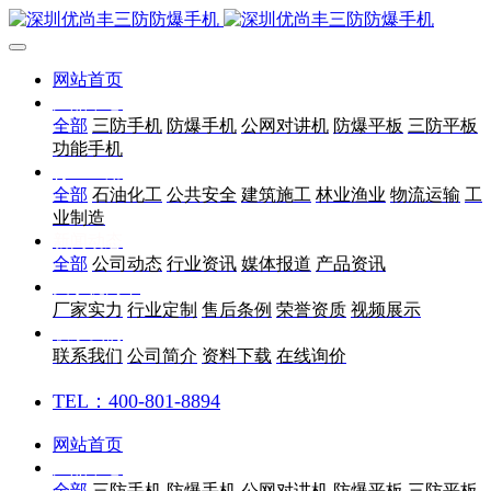
网站首页
产品中心
全部
三防手机
防爆手机
公网对讲机
防爆平板
三防平板
功能手机
行业应用
全部
石油化工
公共安全
建筑施工
林业渔业
物流运输
工
业制造
新闻动态
全部
公司动态
行业资讯
媒体报道
产品资讯
关于优尚丰
厂家实力
行业定制
售后条例
荣誉资质
视频展示
联系我们
联系我们
公司简介
资料下载
在线询价
TEL：400-801-8894
网站首页
产品中心
全部
三防手机
防爆手机
公网对讲机
防爆平板
三防平板