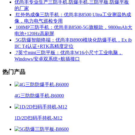
优尚丰专业生产三防手机,防爆手机,三防平板,防爆平板
的厂家
​ 红外热成像三防手机：优尚丰B8500 Ultra工业测温热成
像，电力电气巡检专用
​ 108MP三防手机：优尚丰B8500-5G旗舰款，9800mAh大
电池+120Hz高刷屏
​ 5G防爆智能终端：优尚丰B8900模块化防爆手机，Ex ib
IIC T4认证+RTK高精度定位
​ 7英寸mini三防平板：优尚丰W16小尺寸工业电脑，
Windows/安卓双系统+航插接口
热门产品
4G三防防爆手机-B6000
1D/2D扫码手持机-M12