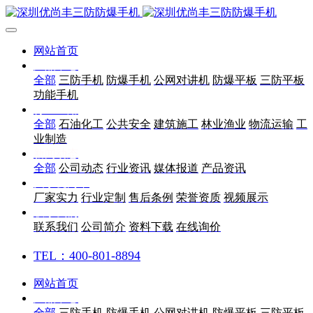
网站首页
产品中心
全部
三防手机
防爆手机
公网对讲机
防爆平板
三防平板
功能手机
行业应用
全部
石油化工
公共安全
建筑施工
林业渔业
物流运输
工
业制造
新闻动态
全部
公司动态
行业资讯
媒体报道
产品资讯
关于优尚丰
厂家实力
行业定制
售后条例
荣誉资质
视频展示
联系我们
联系我们
公司简介
资料下载
在线询价
TEL：400-801-8894
网站首页
产品中心
全部
三防手机
防爆手机
公网对讲机
防爆平板
三防平板