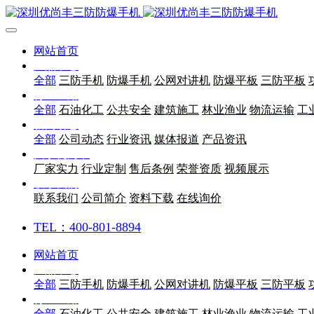
网站首页
产品中心
全部
三防手机
防爆手机
公网对讲机
防爆平板
三防平板
行业应用
全部
石油化工
公共安全
建筑施工
林业渔业
物流运输
工
新闻动态
全部
公司动态
行业资讯
媒体报道
产品资讯
关于优尚丰
厂家实力
行业定制
售后条例
荣誉资质
视频展示
联系我们
联系我们
公司简介
资料下载
在线询价
TEL：400-801-8894
网站首页
产品中心
全部
三防手机
防爆手机
公网对讲机
防爆平板
三防平板
行业应用
全部
石油化工
公共安全
建筑施工
林业渔业
物流运输
工