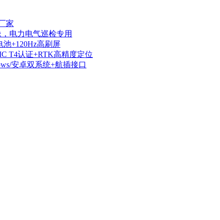
厂家
热成像，电力电气巡检专用
电池+120Hz高刷屏
IIC T4认证+RTK高精度定位
dows/安卓双系统+航插接口