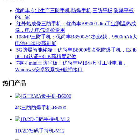
优尚丰专业生产三防手机,防爆手机,三防平板,防爆平板
的厂家
​ 红外热成像三防手机：优尚丰B8500 Ultra工业测温热成
像，电力电气巡检专用
​ 108MP三防手机：优尚丰B8500-5G旗舰款，9800mAh大
电池+120Hz高刷屏
​ 5G防爆智能终端：优尚丰B8900模块化防爆手机，Ex ib
IIC T4认证+RTK高精度定位
​ 7英寸mini三防平板：优尚丰W16小尺寸工业电脑，
Windows/安卓双系统+航插接口
热门产品
4G三防防爆手机-B6000
1D/2D扫码手持机-M12