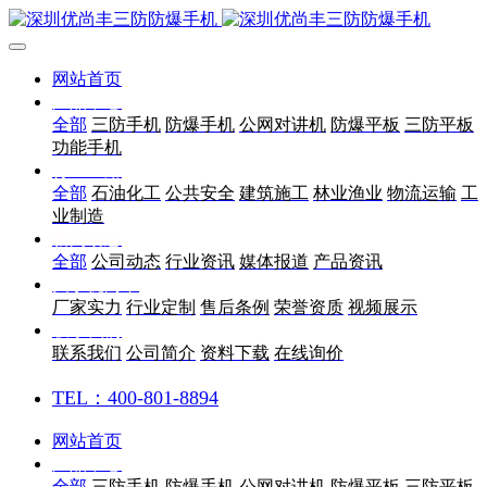
网站首页
产品中心
全部
三防手机
防爆手机
公网对讲机
防爆平板
三防平板
功能手机
行业应用
全部
石油化工
公共安全
建筑施工
林业渔业
物流运输
工
业制造
新闻动态
全部
公司动态
行业资讯
媒体报道
产品资讯
关于优尚丰
厂家实力
行业定制
售后条例
荣誉资质
视频展示
联系我们
联系我们
公司简介
资料下载
在线询价
TEL：400-801-8894
网站首页
产品中心
全部
三防手机
防爆手机
公网对讲机
防爆平板
三防平板