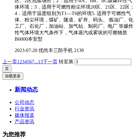
区、2区危险场所；2．适用于IIA、IIB、IIC级爆炸性气
体环境；3．适用于可燃性粉尘环境20区、21区、22区；
4．适用于温度组别为T1—T6的环境5. 适用于可燃性气
体、粉尘环境，煤矿、隧道、矿井、码头、 炼油厂、化
工厂、石化厂，加油站、加气站、制药厂、电厂 等爆炸
性气体环境大气条件下，气体蒸汽或雾状的可燃物质
B6000本安型
2023-07-20
优尚丰三防手机
2139
上一页
1
2
3
4
5
6
7
...13
下一页
转至第
加载更多
新闻动态
公司动态
行业资讯
媒体报道
产品资讯
为您推荐